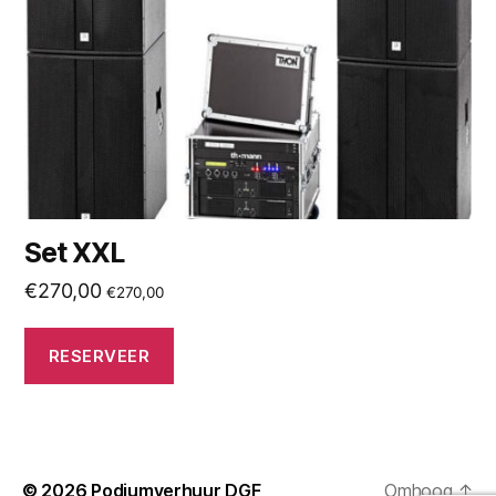
Set XXL
€
270,00
€
270,00
RESERVEER
© 2026
Podiumverhuur DGF
Omhoog
↑