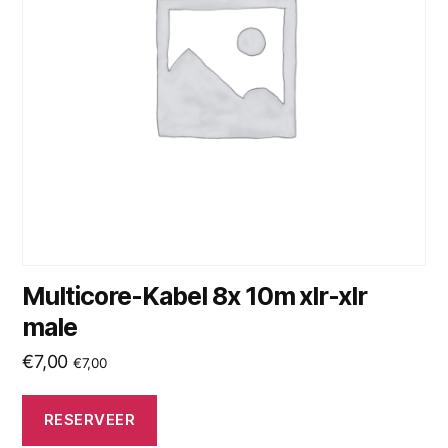
Multicore-Kabel 8x 10m xlr-xlr
male
€
7,00
€
7,00
RESERVEER