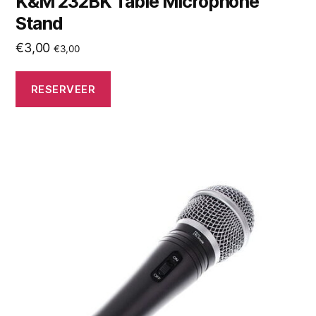
K&M 232BK Table Microphone
Stand
€
3,00
€
3,00
RESERVEER