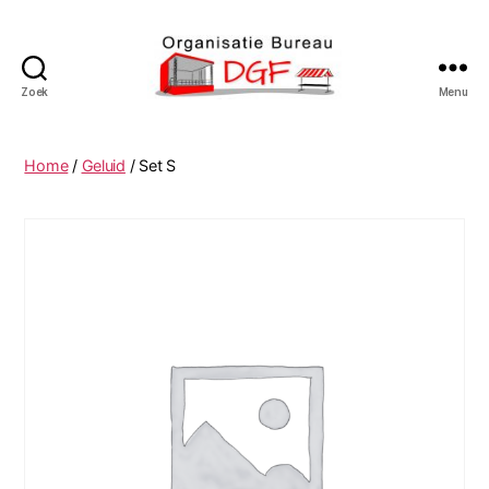
Zoek
Menu
Podiumverhuur
DGF
Home
/
Geluid
/ Set S