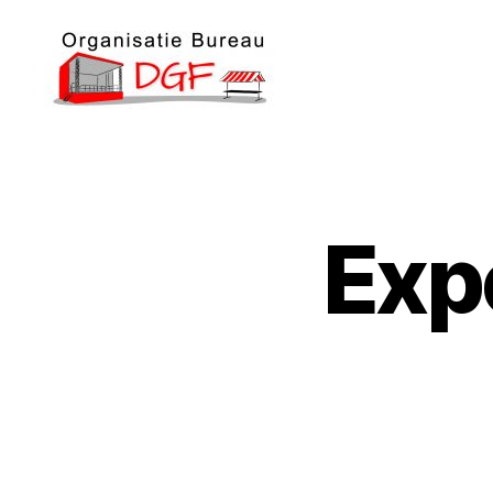
Podiumverhuur
DGF
Exp