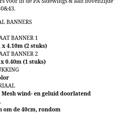
s voor in de PA Sidewings & aan bovenzijde
30&43.
AL BANNERS
AAT BANNER 1
 x 4.10m (2 stuks)
AAT BANNER 2
x 0.40m (1 stuks)
UKKING
olor
RIAAL
 Mesh wind- en geluid doorlatend
A
n om de 40cm, rondom