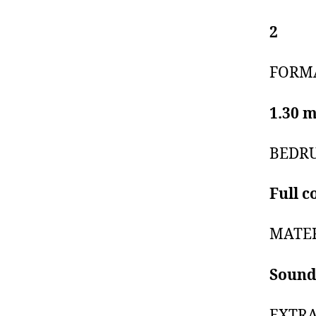
2
FORM
1.30 
BEDR
Full c
MATE
Sound
EXTR