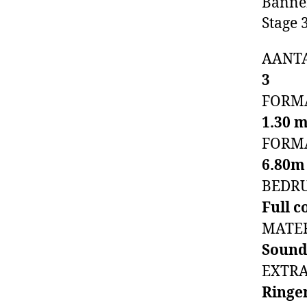
Banner
Stage 
AANT
3
FORM
1.30 m
FORM
6.80m 
BEDR
Full c
MATE
Sound
EXTR
Ringe