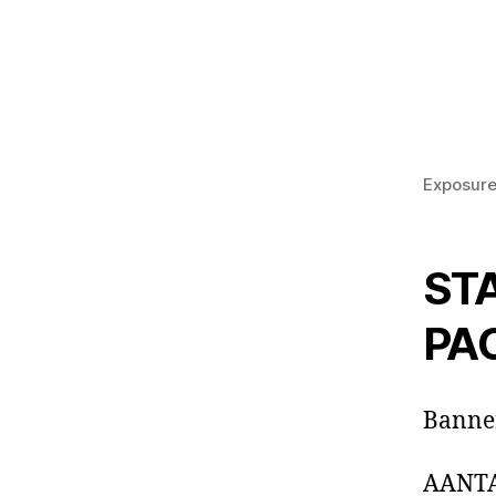
Exposure
STA
PA
Banner
AANT