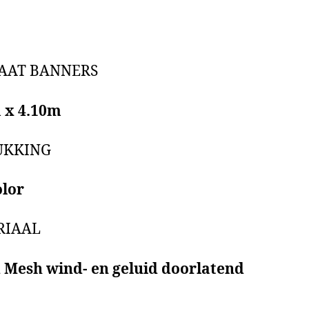
AAT BANNERS
m x 4.10m
UKKING
olor
RIAAL
 Mesh wind- en geluid doorlatend
A