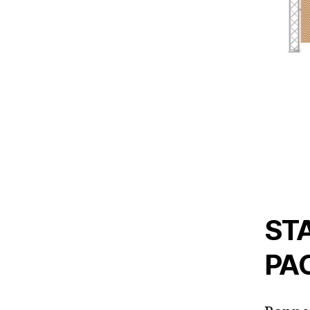
STA
PA