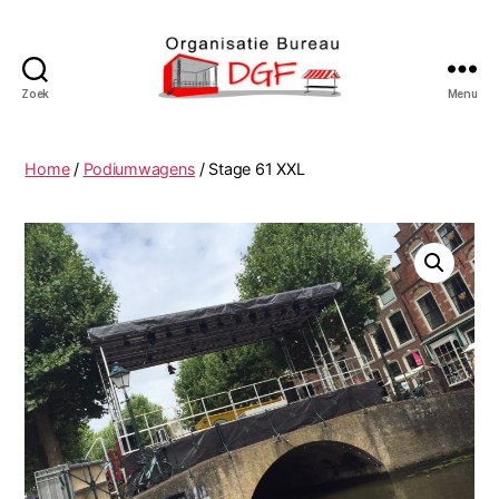
Zoek
Menu
Podiumverhuur
DGF
Home
/
Podiumwagens
/ Stage 61 XXL