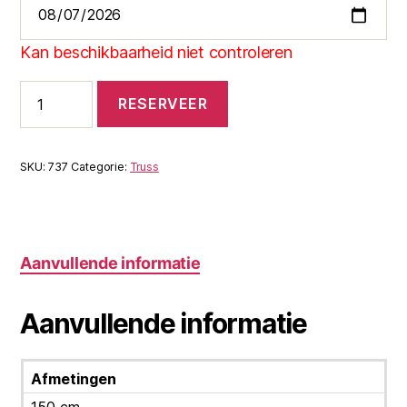
Kan beschikbaarheid niet controleren
Admiral
RESERVEER
halfcoupler
4851mm
50mm
hijsoog
SKU:
737
Categorie:
Truss
WLL
200kg
aantal
Aanvullende informatie
Aanvullende informatie
Afmetingen