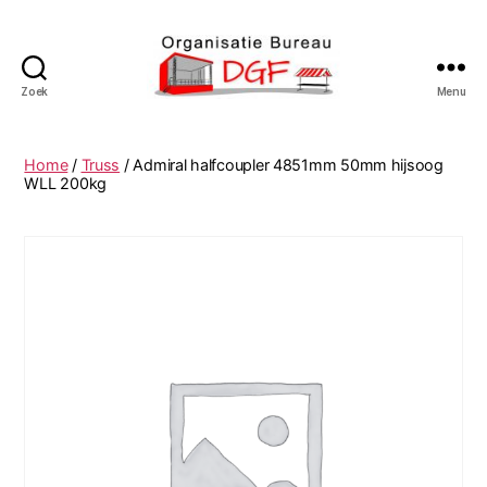
Zoek
Menu
Podiumverhuur
DGF
Home
/
Truss
/ Admiral halfcoupler 4851mm 50mm hijsoog
WLL 200kg