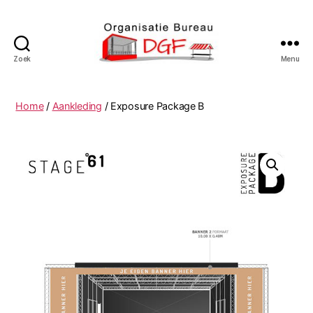
Zoek
Menu
Podiumverhuur
DGF
Home
/
Aankleding
/ Exposure Package B