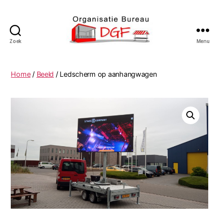
Zoek
Menu
Podiumverhuur
DGF
Home
/
Beeld
/ Ledscherm op aanhangwagen