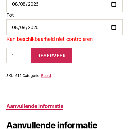
Tot
Kan beschikbaarheid niet controleren
Ledscherm
RESERVEER
op
aanhangwagen
aantal
SKU:
612
Categorie:
Beeld
Aanvullende informatie
Aanvullende informatie