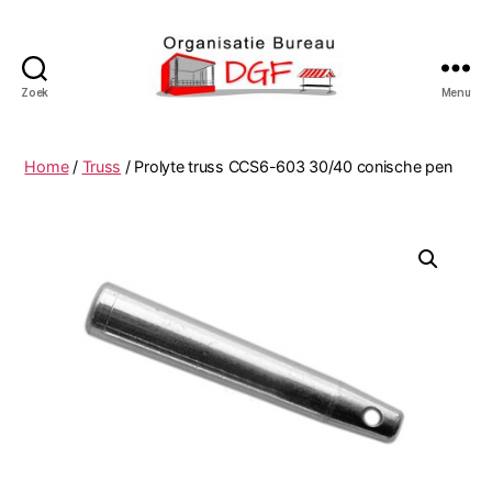
Zoek
Menu
Podiumverhuur
DGF
Home
/
Truss
/ Prolyte truss CCS6-603 30/40 conische pen