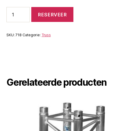
Prolyte
RESERVEER
truss
CCS6-
603
30/40
SKU:
718
Categorie:
Truss
conische
pen
aantal
Gerelateerde producten