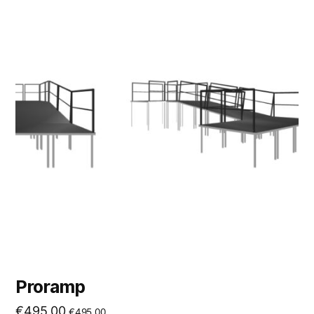
Proramp
€
495,00
€
495,00