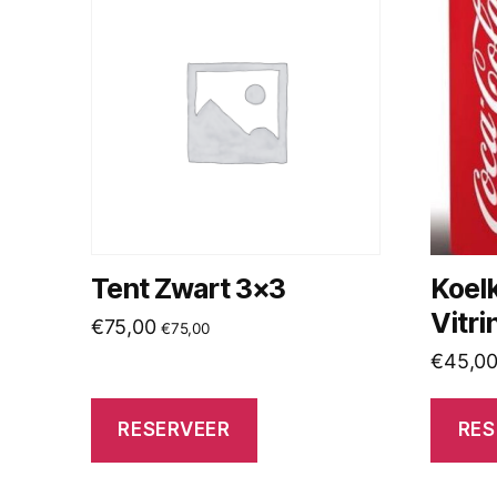
Tent Zwart 3×3
Koel
Vitri
€
75,00
€
75,00
€
45,0
RESERVEER
RES