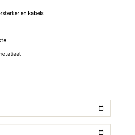
ersterker en kabels
ste
cretatiaat