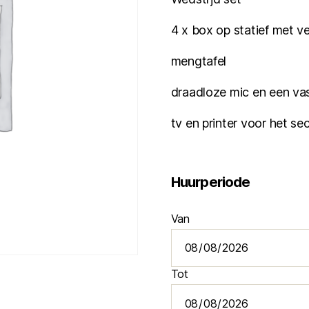
4 x box op statief met v
mengtafel
draadloze mic en een va
tv en printer voor het se
Huurperiode
Van
Tot