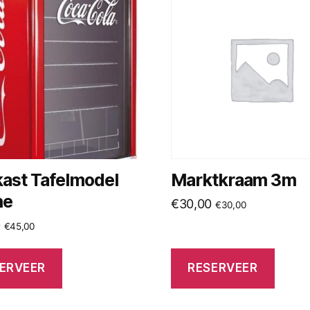
kast Tafelmodel
Marktkraam 3m
ne
€
30,00
€
30,00
0
€
45,00
ERVEER
RESERVEER