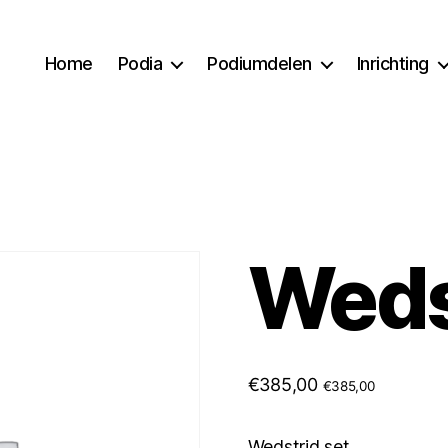
Home
Podia
Podiumdelen
Inrichting
Wedst
€
385,00
€
385,00
Wedstrjd set