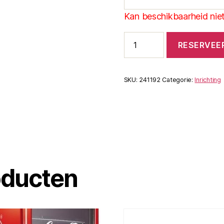
Kan beschikbaarheid niet
Wedstrijd
RESERVEE
set
aantal
SKU:
241192
Categorie:
Inrichting
oducten