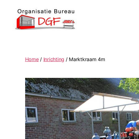
Podiumverhuur
DGF
Home
/
Inrichting
/ Marktkraam 4m