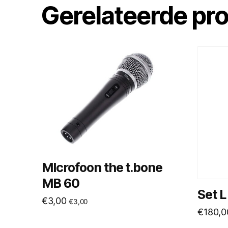
Gerelateerde pr
MIcrofoon the t.bone
MB 60
Set L
€
3,00
€
3,00
€
180,0