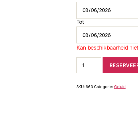
Tot
Kan beschikbaarheid niet
Microfoon
RESERVEE
the
t.bone
MB
55
SKU:
663
Categorie:
Geluid
aantal