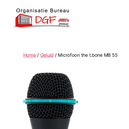
Podiumverhuur
DGF
Home
/
Geluid
/ Microfoon the t.bone MB 55