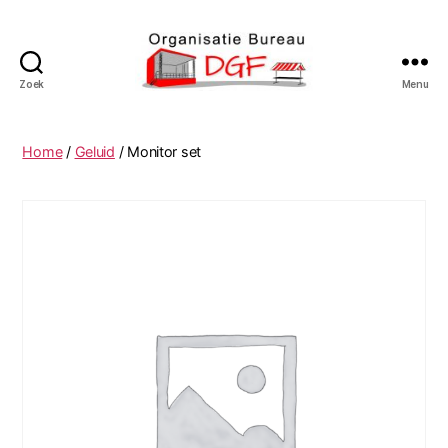
Zoek
Menu
Podiumverhuur
DGF
Home
/
Geluid
/ Monitor set