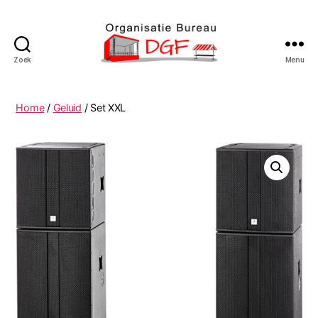
Zoek
Menu
Podiumverhuur
DGF
Home
/
Geluid
/ Set XXL