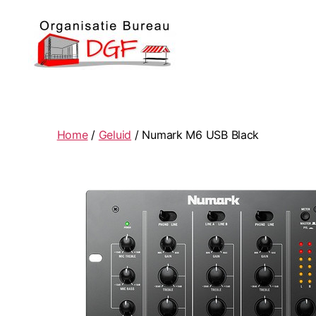
Podiumverhuur
DGF
Home
/
Geluid
/ Numark M6 USB Black