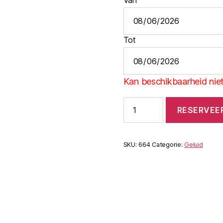
Tot
Kan beschikbaarheid niet
Numark
RESERVEE
M6
USB
Black
aantal
SKU:
664
Categorie:
Geluid