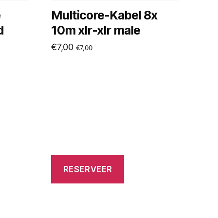
e
Multicore-Kabel 8x
d
10m xlr-xlr male
€
7,00
€
7,00
RESERVEER